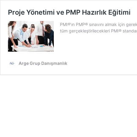
Proje Yönetimi ve PMP Hazırlık Eğitimi
PMI®’ın PMP® sınavını almak için gerekl
tüm gerçekleştirilecekleri PMI® standar
Arge Grup Danışmanlık